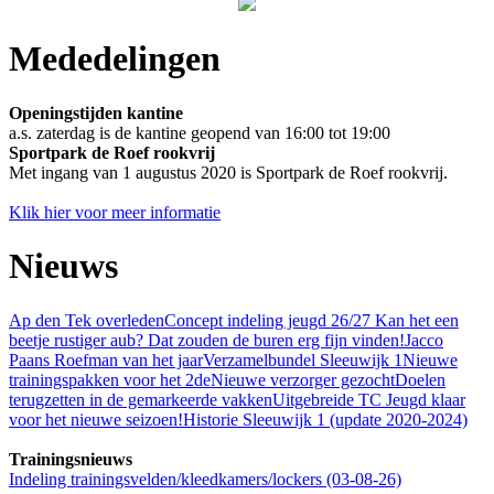
Mededelingen
Openingstijden kantine
a.s. zaterdag is de kantine geopend van 16:00 tot 19:00
Sportpark de Roef
rookvrij
Met ingang van 1 augustus 2020 is Sportpark de Roef rookvrij.
Klik hier voor meer informatie
Nieuws
Ap den Tek overleden
Concept indeling jeugd 26/27
Kan het een
beetje rustiger aub? Dat zouden de buren erg fijn vinden!
Jacco
Paans Roefman van het jaar
Verzamelbundel Sleeuwijk 1
Nieuwe
trainingspakken voor het 2de
Nieuwe verzorger gezocht
Doelen
terugzetten in de gemarkeerde vakken
Uitgebreide TC Jeugd klaar
voor het nieuwe seizoen!
Historie Sleeuwijk 1 (update 2020-2024)
Trainingsnieuws
Indeling trainingsvelden/kleedkamers/lockers (03-08-26)