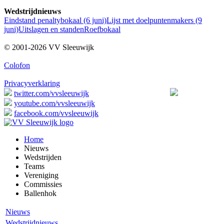
Wedstrijdnieuws
Eindstand penaltybokaal (6 juni)
Lijst met doelpuntenmakers (9
juni)
Uitslagen en standen
Roefbokaal
© 2001-2026 VV Sleeuwijk
Colofon
Privacyverklaring
twitter.com/vvsleeuwijk
youtube.com/vvsleeuwijk
facebook.com/vvsleeuwijk
Home
Nieuws
Wedstrijden
Teams
Vereniging
Commissies
Ballenhok
Nieuws
Wedstrijdnieuws