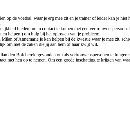
llen op de voetbal, waar je erg mee zit en je trainer of leider kan je ni
.
lijkheid bieden om in contact te komen met een vertrouwenspersoon. Ee
 kunnen helpen ) om hulp bij het oplossen van je probleem.
 Milan of Annemarie je kan helpen bij de kwestie waar je mee zit, sch
ijk om met de zaken die jij aan hem of haar kwijt wil.
lan den Bok bereid gevonden om als vertrouwenspersonen te fungeren. 
tact met hen op te nemen. Om een goede inschatting te krijgen van waar 