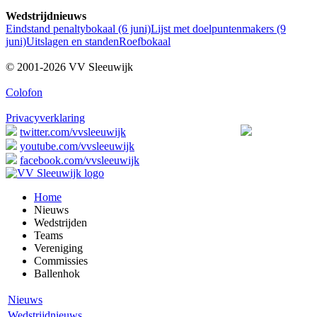
Wedstrijdnieuws
Eindstand penaltybokaal (6 juni)
Lijst met doelpuntenmakers (9
juni)
Uitslagen en standen
Roefbokaal
© 2001-2026 VV Sleeuwijk
Colofon
Privacyverklaring
twitter.com/vvsleeuwijk
youtube.com/vvsleeuwijk
facebook.com/vvsleeuwijk
Home
Nieuws
Wedstrijden
Teams
Vereniging
Commissies
Ballenhok
Nieuws
Wedstrijdnieuws