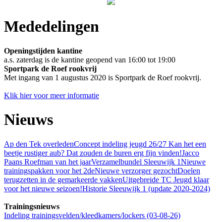
Mededelingen
Openingstijden kantine
a.s. zaterdag is de kantine geopend van 16:00 tot 19:00
Sportpark de Roef
rookvrij
Met ingang van 1 augustus 2020 is Sportpark de Roef rookvrij.
Klik hier voor meer informatie
Nieuws
Ap den Tek overleden
Concept indeling jeugd 26/27
Kan het een
beetje rustiger aub? Dat zouden de buren erg fijn vinden!
Jacco
Paans Roefman van het jaar
Verzamelbundel Sleeuwijk 1
Nieuwe
trainingspakken voor het 2de
Nieuwe verzorger gezocht
Doelen
terugzetten in de gemarkeerde vakken
Uitgebreide TC Jeugd klaar
voor het nieuwe seizoen!
Historie Sleeuwijk 1 (update 2020-2024)
Trainingsnieuws
Indeling trainingsvelden/kleedkamers/lockers (03-08-26)